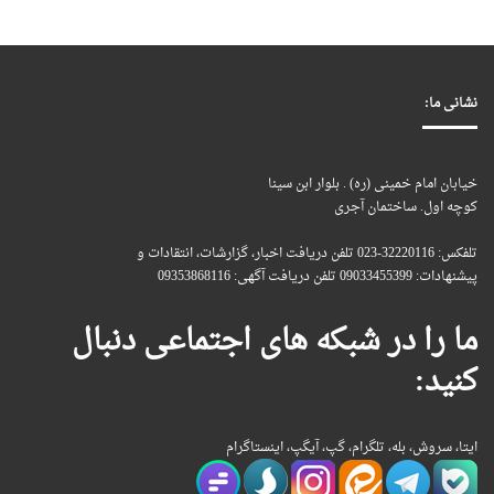
نشانی ما:
خیابان امام خمینی (ره) . بلوار ابن سینا
کوچه اول. ساختمان آجری
تلفکس: 32220116-023 تلفن دریافت اخبار، گزارشات، انتقادات و
پیشنهادات: 09033455399 تلفن دریافت آگهی: 09353868116
ما را در شبکه های اجتماعی دنبال
کنید:
ایتا، سروش، بله، تلگرام، گپ، آیگپ، اینستاگرام