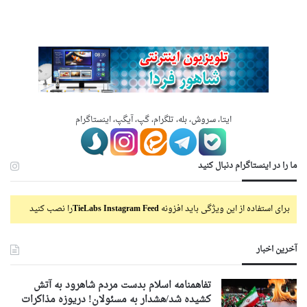
ایتا، سروش، بله، تلگرام، گپ، آیگپ، اینستاگرام
ما را در اینستاگرام دنبال کنید
برای استفاده از این ویژگی باید افزونه
TieLabs Instagram Feed
را نصب کنید
آخرین اخبار
تفاهمنامه اسلام بدست مردم شاهرود به آتش
کشیده شد/هشدار به مسئولان! دریوزه مذاکرات