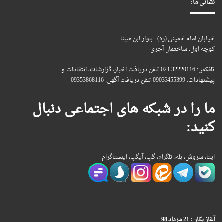
نشانی ما:
خیابان امام خمینی (ره) . بلوار ابن سینا
کوچه اول. ساختمان آجری
تلفکس: 32220116-023 تلفن دریافت اخبار، گزارشات، انتقادات و
پیشنهادات: 09033455399 تلفن دریافت آگهی: 09353868116
ما را در شبکه های اجتماعی دنبال
کنید:
ایتا، سروش، بله، تلگرام، گپ، آیگپ، اینستاگرام
آغاز بکار : 21 مرداد 98