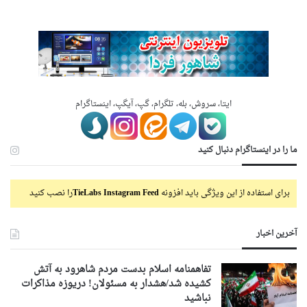
ایتا، سروش، بله، تلگرام، گپ، آیگپ، اینستاگرام
ما را در اینستاگرام دنبال کنید
برای استفاده از این ویژگی باید افزونه
TieLabs Instagram Feed
را نصب کنید
آخرین اخبار
تفاهمنامه اسلام بدست مردم شاهرود به آتش
کشیده شد/هشدار به مسئولان! دریوزه مذاکرات
نباشید