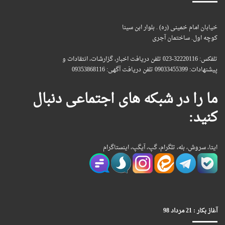
خیابان امام خمینی (ره) . بلوار ابن سینا
کوچه اول. ساختمان آجری
تلفکس: 32220116-023 تلفن دریافت اخبار، گزارشات، انتقادات و
پیشنهادات: 09033455399 تلفن دریافت آگهی: 09353868116
ما را در شبکه های اجتماعی دنبال
کنید:
ایتا، سروش، بله، تلگرام، گپ، آیگپ، اینستاگرام
آغاز بکار : 21 مرداد 98