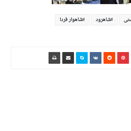
ستی
شاهرود
شاهوار فردا
تامبلر
‫پین‌ترست
‫رددیت
‫VKontakte
اسکایپ
اشتراک گذاری از طریق ایمیل
چاپ