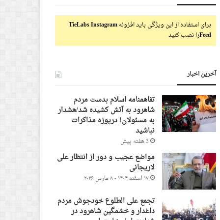
برای استفاده از این ویژگی باید افزونه
TieLabs Instagram
Feed
را نصب کنید
آخرین اخبار
تفاهمنامه اسلام بدست مردم
شاهرود به آتش کشیده شد/هشدار
به مسئولان! دریوزه مذاکرات
نباشید
3 هفته پیش
مواضع عجیب و دور از انتظار علی
لاریجانی
۱۷ اسفند ۱۴۰۴ - ۸ مارس ۲۰۲۶
تجمع علی الطلوع خودجوش مردم
داغدار و خشمگین شاهرود در