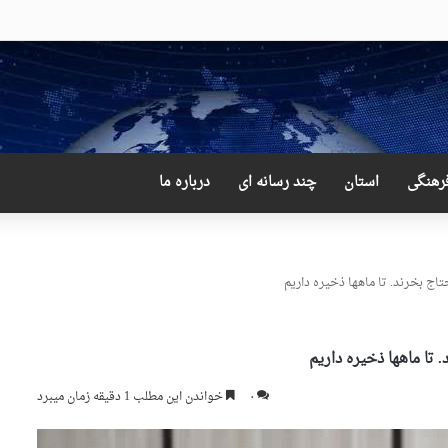
 دور از انتظار علی لاریجانی
رهنگی
استان
چند رسانه ای
درباره ما
حتاج بخرند. تا ماهها ذخیره داریم
. تا ماهها ذخیره داریم
۰
خواندن این مطلب 1 دقیقه زمان میبرد