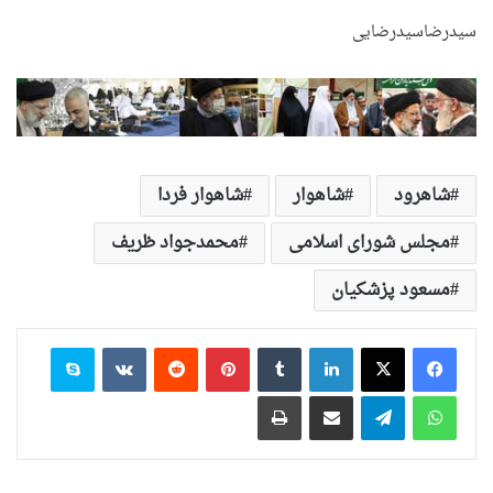
سیدرضاسیدرضایی
شاهرود
شاهوار
شاهوار فردا
مجلس شورای اسلامی
محمدجواد ظریف
مسعود پزشکیان
لینکدین
‫تامبلر
‫پین‌ترست
‫رددیت
‫VKontakte
اسکایپ
واتس آپ
تلگرام
اشتراک گذاری از طریق ایمیل
چاپ