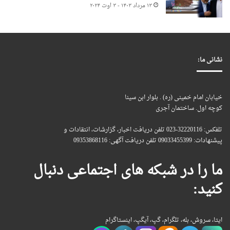
۱۳ مرداد ۱۴۰۳ - ۳ اوت ۲۰۲۴
نشانی ما:
خیابان امام خمینی (ره) . بلوار ابن سینا
کوچه اول. ساختمان آجری
تلفکس: 32220116-023 تلفن دریافت اخبار، گزارشات، انتقادات و
پیشنهادات: 09033455399 تلفن دریافت آگهی: 09353868116
ما را در شبکه های اجتماعی دنبال
کنید:
ایتا، سروش، بله، تلگرام، گپ، آیگپ، اینستاگرام