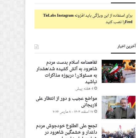
برای استفاده از این ویژگی باید افزونه
TieLabs Instagram
Feed
را نصب کنید
آخرین اخبار
تفاهمنامه اسلام بدست مردم
شاهرود به آتش کشیده شد/هشدار
به مسئولان! دریوزه مذاکرات
نباشید
4 هفته پیش
مواضع عجیب و دور از انتظار علی
لاریجانی
۱۷ اسفند ۱۴۰۴ - ۸ مارس ۲۰۲۶
تجمع علی الطلوع خودجوش مردم
داغدار و خشمگین شاهرود در