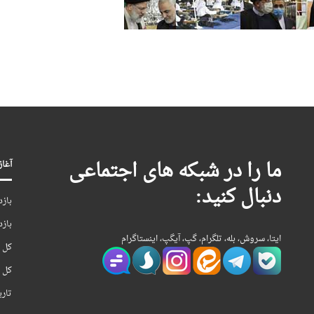
ما را در شبکه های اجتماعی
آغاز بکا
دنبال کنید:
بازد
بازد
ایتا، سروش، بله، تلگرام، گپ، آیگپ، اینستاگرام
کل ب
کل ن
تار