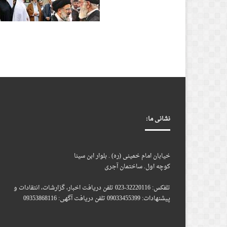
نشانی ما:
خیابان امام خمینی (ره) . بلوار ابن سینا
کوچه اول. ساختمان آجری
تلفکس: 32220116-023 تلفن دریافت اخبار، گزارشات، انتقادات و
پیشنهادات: 09033455399 تلفن دریافت آگهی: 09353868116