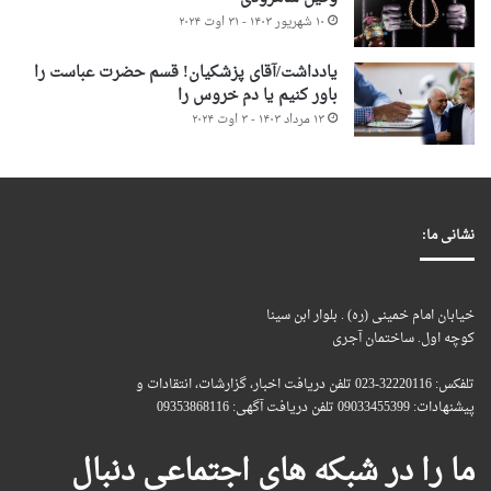
۱۰ شهریور ۱۴۰۳ - ۳۱ اوت ۲۰۲۴
یادداشت/آقای پزشکیان! قسم حضرت عباست را
باور کنیم یا دم خروس را
۱۳ مرداد ۱۴۰۳ - ۳ اوت ۲۰۲۴
نشانی ما:
خیابان امام خمینی (ره) . بلوار ابن سینا
کوچه اول. ساختمان آجری
تلفکس: 32220116-023 تلفن دریافت اخبار، گزارشات، انتقادات و
پیشنهادات: 09033455399 تلفن دریافت آگهی: 09353868116
ما را در شبکه های اجتماعی دنبال