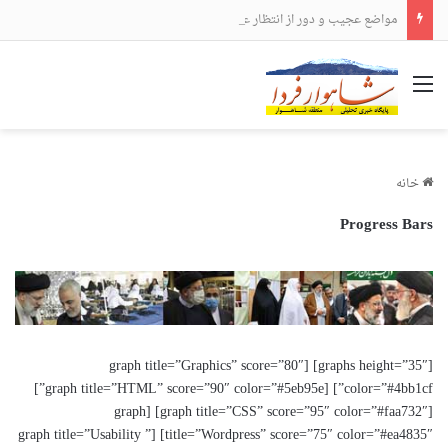
مواضع عجیب و دور از انتظار علی لاریجانی
منو
خانه
Progress Bars
[graphs height=”35″] [graph title=”Graphics” score=”80″
color=”#4bb1cf”] [graph title=”HTML” score=”90″ color=”#5eb95e”]
[graph title=”CSS” score=”95″ color=”#faa732″] [graph
title=”Wordpress” score=”75″ color=”#ea4835″] [graph title=”Usability ”