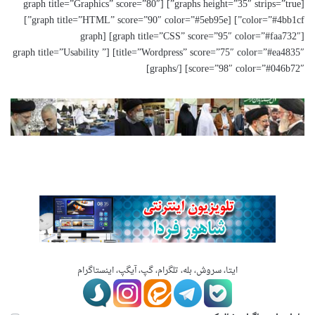
[graphs height=”35″ strips=”true”] [graph title=”Graphics” score=”80″
color=”#4bb1cf”] [graph title=”HTML” score=”90″ color=”#5eb95e”]
[graph title=”CSS” score=”95″ color=”#faa732″] [graph
title=”Wordpress” score=”75″ color=”#ea4835″] [graph title=”Usability ”
score=”98″ color=”#046b72″] [/graphs]
ایتا، سروش، بله، تلگرام، گپ، آیگپ، اینستاگرام