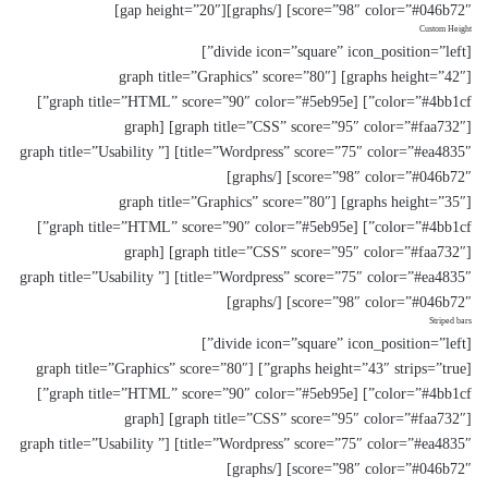
score=”98″ color=”#046b72″] [/graphs][gap height=”20″]
Custom Height
[divide icon=”square” icon_position=”left”]
[graphs height=”42″] [graph title=”Graphics” score=”80″
color=”#4bb1cf”] [graph title=”HTML” score=”90″ color=”#5eb95e”]
[graph title=”CSS” score=”95″ color=”#faa732″] [graph
title=”Wordpress” score=”75″ color=”#ea4835″] [graph title=”Usability ”
score=”98″ color=”#046b72″] [/graphs]
[graphs height=”35″] [graph title=”Graphics” score=”80″
color=”#4bb1cf”] [graph title=”HTML” score=”90″ color=”#5eb95e”]
[graph title=”CSS” score=”95″ color=”#faa732″] [graph
title=”Wordpress” score=”75″ color=”#ea4835″] [graph title=”Usability ”
score=”98″ color=”#046b72″] [/graphs]
Striped bars
[divide icon=”square” icon_position=”left”]
[graphs height=”43″ strips=”true”] [graph title=”Graphics” score=”80″
color=”#4bb1cf”] [graph title=”HTML” score=”90″ color=”#5eb95e”]
[graph title=”CSS” score=”95″ color=”#faa732″] [graph
title=”Wordpress” score=”75″ color=”#ea4835″] [graph title=”Usability ”
score=”98″ color=”#046b72″] [/graphs]