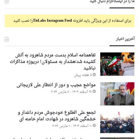
ما را در اینستاگرام دنبال کنید
برای استفاده از این ویژگی باید افزونه
TieLabs Instagram Feed
را نصب کنید
آخرین اخبار
تفاهمنامه اسلام بدست مردم شاهرود به آتش
کشیده شد/هشدار به مسئولان! دریوزه مذاکرات
نباشید
4 هفته پیش
مواضع عجیب و دور از انتظار علی لاریجانی
۱۷ اسفند ۱۴۰۴ - ۸ مارس ۲۰۲۶
تجمع علی الطلوع خودجوش مردم داغدار و
خشمگین شاهرود در شهادت امام خامنه ای
۱۰ اسفند ۱۴۰۴ - ۱ مارس ۲۰۲۶