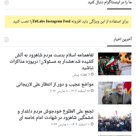
ما را در اینستاگرام دنبال کنید
برای استفاده از این ویژگی باید افزونه
TieLabs Instagram Feed
را نصب کنید
آخرین اخبار
تفاهمنامه اسلام بدست مردم شاهرود به آتش
کشیده شد/هشدار به مسئولان! دریوزه مذاکرات
نباشید
3 هفته پیش
مواضع عجیب و دور از انتظار علی لاریجانی
۱۷ اسفند ۱۴۰۴ - ۸ مارس ۲۰۲۶
تجمع علی الطلوع خودجوش مردم داغدار و
خشمگین شاهرود در شهادت امام خامنه ای
۱۰ اسفند ۱۴۰۴ - ۱ مارس ۲۰۲۶