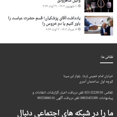
وکیل شاهرودی
۱۰ شهریور ۱۴۰۳ - ۳۱ اوت ۲۰۲۴
یادداشت/آقای پزشکیان! قسم حضرت عباست را
باور کنیم یا دم خروس را
۱۳ مرداد ۱۴۰۳ - ۳ اوت ۲۰۲۴
نشانی ما:
خیابان امام خمینی (ره) . بلوار ابن سینا
کوچه اول. ساختمان آجری
تلفکس: 32220116-023 تلفن دریافت اخبار، گزارشات، انتقادات و
پیشنهادات: 09033455399 تلفن دریافت آگهی: 09353868116
ما را در شبکه های اجتماعی دنبال