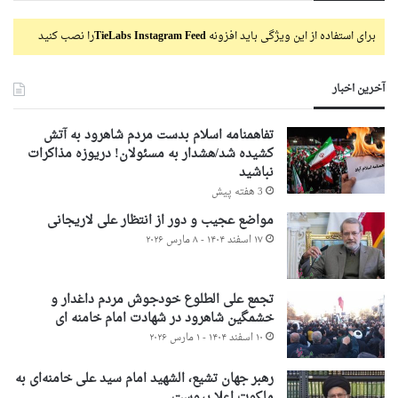
برای استفاده از این ویژگی باید افزونه
TieLabs Instagram Feed
را نصب کنید
آخرین اخبار
تفاهمنامه اسلام بدست مردم شاهرود به آتش
کشیده شد/هشدار به مسئولان! دریوزه مذاکرات
نباشید
3 هفته پیش
مواضع عجیب و دور از انتظار علی لاریجانی
۱۷ اسفند ۱۴۰۴ - ۸ مارس ۲۰۲۶
تجمع علی الطلوع خودجوش مردم داغدار و
خشمگین شاهرود در شهادت امام خامنه ای
۱۰ اسفند ۱۴۰۴ - ۱ مارس ۲۰۲۶
رهبر جهان تشیع، الشهید امام سید علی خامنه‌ای به
ملکوت اعلا پیوست