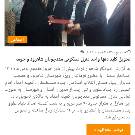
اجتماعی
۱۷ بهمن ۱۴۰۱ - ۶ فوریه ۲۰۲۳
۰
تحویل کلید دهها واحد منزل مسکونی مددجویان شاهرود و حومه
به گزارش خبرنگار شاهوار فردا، پیش از ظهر امروز هفدهم بهمن ماه ۱۴۰۱
استاندار سمنان با حضور فرماندار ویژه شهرستان شاهرود و همچنین
مدیران بنیاد مسکن انقلاب اسلامی ، بنیاد مستضعفان، کمیته امداد امام
خمینی ره، بنیاد علوی و تنی چند از مدیران استان و شهرستان به صورت
نمادین منازل مسکونی مددجویان کمیته امداد به مالکان تحویل داد.
این منازل با متراژ حدود ۹۰ متر مربع و به همت کمیته امداد بنیاد علوی
بنیاد مستضعفان با اعتباری بالغ بر ۱۲ میلیارد ریال ساخته و تحویل
مددجویان شد.
بیشتر بخوانید »