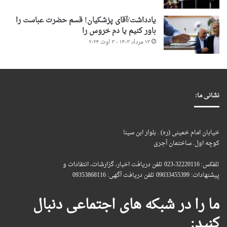
یادداشت/آقای پزشکیان! قسم حضرت عباست را
باور کنیم یا دم خروس را
۱۳ مرداد ۱۴۰۳ - ۳ اوت ۲۰۲۴
نشانی ما:
خیابان امام خمینی (ره) . بلوار ابن سینا
کوچه اول. ساختمان آجری
تلفکس: 32220116-023 تلفن دریافت اخبار، گزارشات، انتقادات و
پیشنهادات: 09033455399 تلفن دریافت آگهی: 09353868116
ما را در شبکه های اجتماعی دنبال
کنید: