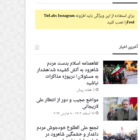
برای استفاده از این ویژگی باید افزونه
TieLabs Instagram
Feed
را نصب کنید
آخرین اخبار
تفاهمنامه اسلام بدست مردم
شاهرود به آتش کشیده شد/هشدار
به مسئولان! دریوزه مذاکرات
نباشید
3 هفته پیش
مواضع عجیب و دور از انتظار علی
لاریجانی
۱۷ اسفند ۱۴۰۴ - ۸ مارس ۲۰۲۶
تجمع علی الطلوع خودجوش مردم
داغدار و خشمگین شاهرود در