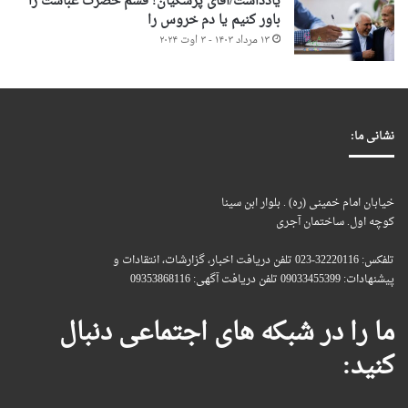
یادداشت/آقای پزشکیان! قسم حضرت عباست را
باور کنیم یا دم خروس را
۱۳ مرداد ۱۴۰۳ - ۳ اوت ۲۰۲۴
نشانی ما:
خیابان امام خمینی (ره) . بلوار ابن سینا
کوچه اول. ساختمان آجری
تلفکس: 32220116-023 تلفن دریافت اخبار، گزارشات، انتقادات و
پیشنهادات: 09033455399 تلفن دریافت آگهی: 09353868116
ما را در شبکه های اجتماعی دنبال
کنید: