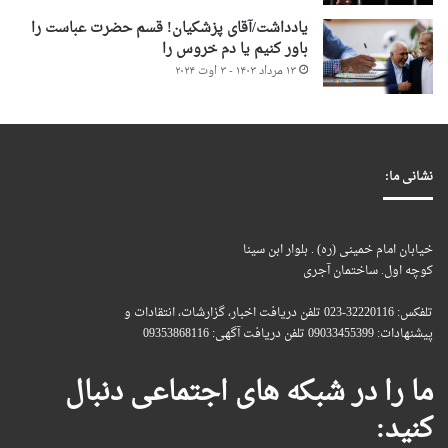
یادداشت/آقای پزشکیان! قسم حضرت عباست را
باور کنیم یا دم خروس را
۱۳ مرداد ۱۴۰۳ - ۳ اوت ۲۰۲۴
نشانی ما:
خیابان امام خمینی (ره) . بلوار ابن سینا
کوچه اول. ساختمان آجری
تلفکس: 32220116-023 تلفن دریافت اخبار، گزارشات، انتقادات و
پیشنهادات: 09033455399 تلفن دریافت آگهی: 09353868116
ما را در شبکه های اجتماعی دنبال
کنید: