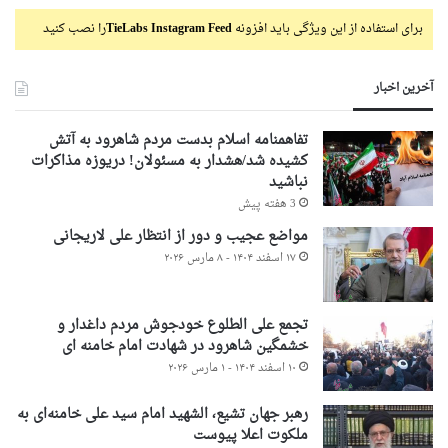
برای استفاده از این ویژگی باید افزونه
TieLabs Instagram Feed
را نصب کنید
آخرین اخبار
تفاهمنامه اسلام بدست مردم شاهرود به آتش
کشیده شد/هشدار به مسئولان! دریوزه مذاکرات
نباشید
3 هفته پیش
مواضع عجیب و دور از انتظار علی لاریجانی
۱۷ اسفند ۱۴۰۴ - ۸ مارس ۲۰۲۶
تجمع علی الطلوع خودجوش مردم داغدار و
خشمگین شاهرود در شهادت امام خامنه ای
۱۰ اسفند ۱۴۰۴ - ۱ مارس ۲۰۲۶
رهبر جهان تشیع، الشهید امام سید علی خامنه‌ای به
ملکوت اعلا پیوست