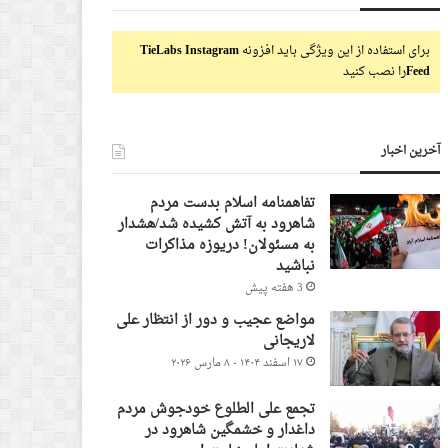
برای استفاده از این ویژگی باید افزونه
TieLabs Instagram
Feed
را نصب کنید
آخرین اخبار
تفاهمنامه اسلام بدست مردم
شاهرود به آتش کشیده شد/هشدار
به مسئولان! دریوزه مذاکرات
نباشید
3 هفته پیش
مواضع عجیب و دور از انتظار علی
لاریجانی
۱۷ اسفند ۱۴۰۴ - ۸ مارس ۲۰۲۶
تجمع علی الطلوع خودجوش مردم
داغدار و خشمگین شاهرود در