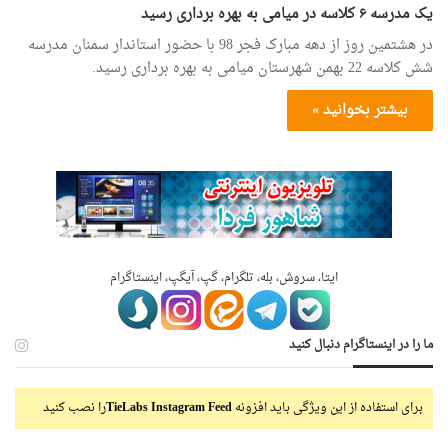
یک مدرسه ۶ کلاسه در میامی به بهره برداری رسید
در هشتمین روز از دهه مبارک فجر 98 با حضور استاندار سمنان مدرسه
شش کلاسه 22 بهمن شهرستان میامی به بهره برداری رسید.
بیشتر بخوانید »
ایتا، سروش، بله، تلگرام، گپ، آیگپ، اینستاگرام
ما را در اینستاگرام دنبال کنید
برای استفاده از این ویژگی باید افزونه
TieLabs Instagram Feed
را نصب کنید