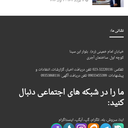
۱۳ مرداد ۱۴۰۳ - ۳ اوت ۲۰۲۴
نشانی ما:
خیابان امام خمینی (ره) . بلوار ابن سینا
کوچه اول. ساختمان آجری
تلفکس: 32220116-023 تلفن دریافت اخبار، گزارشات، انتقادات و
پیشنهادات: 09033455399 تلفن دریافت آگهی: 09353868116
ما را در شبکه های اجتماعی دنبال
کنید:
ایتا، سروش، بله، تلگرام، گپ، آیگپ، اینستاگرام