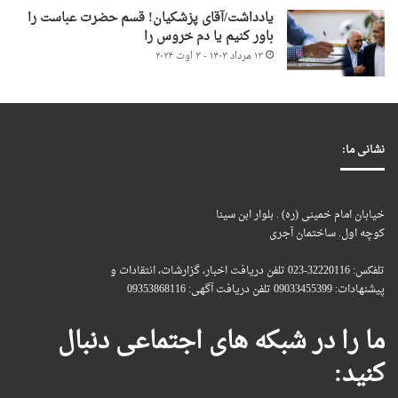
یادداشت/آقای پزشکیان! قسم حضرت عباست را
باور کنیم یا دم خروس را
۱۳ مرداد ۱۴۰۳ - ۳ اوت ۲۰۲۴
نشانی ما:
خیابان امام خمینی (ره) . بلوار ابن سینا
کوچه اول. ساختمان آجری
تلفکس: 32220116-023 تلفن دریافت اخبار، گزارشات، انتقادات و
پیشنهادات: 09033455399 تلفن دریافت آگهی: 09353868116
ما را در شبکه های اجتماعی دنبال
کنید: