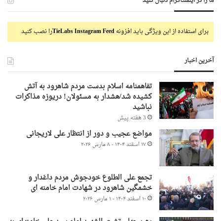
ما را در اینستاگرام دنبال کنید
برای استفاده از این ویژگی باید افزونه
TieLabs Instagram Feed
را نصب کنید
آخرین اخبار
تفاهمنامه اسلام بدست مردم شاهرود به آتش
کشیده شد/هشدار به مسئولان! دریوزه مذاکرات
نباشید
3 هفته پیش
مواضع عجیب و دور از انتظار علی لاریجانی
۱۷ اسفند ۱۴۰۴ - ۸ مارس ۲۰۲۶
تجمع علی الطلوع خودجوش مردم داغدار و
خشمگین شاهرود در شهادت امام خامنه ای
۱۰ اسفند ۱۴۰۴ - ۱ مارس ۲۰۲۶