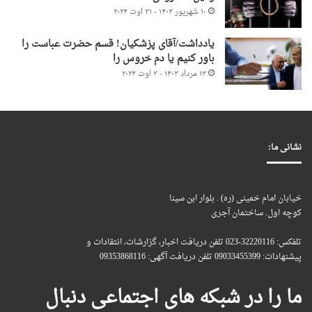
۱۰ شهریور ۱۴۰۳ - ۳۱ اوت ۲۰۲۴
یادداشت/آقای پزشکیان! قسم حضرت عباست را
باور کنیم یا دم خروس را
۱۳ مرداد ۱۴۰۳ - ۳ اوت ۲۰۲۴
نشانی ما:
خیابان امام خمینی (ره) . بلوار ابن سینا
کوچه اول. ساختمان آجری
تلفکس: 32220116-023 تلفن دریافت اخبار، گزارشات، انتقادات و
پیشنهادات: 09033455399 تلفن دریافت آگهی: 09353868116
ما را در شبکه های اجتماعی دنبال