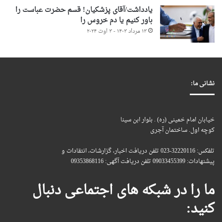
یادداشت/آقای پزشکیان! قسم حضرت عباست را
باور کنیم یا دم خروس را
۱۳ مرداد ۱۴۰۳ - ۳ اوت ۲۰۲۴
نشانی ما:
خیابان امام خمینی (ره) . بلوار ابن سینا
کوچه اول. ساختمان آجری
تلفکس: 32220116-023 تلفن دریافت اخبار، گزارشات، انتقادات و
پیشنهادات: 09033455399 تلفن دریافت آگهی: 09353868116
ما را در شبکه های اجتماعی دنبال
کنید: