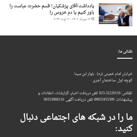
یادداشت/آقای پزشکیان! قسم حضرت عباست را
باور کنیم یا دم خروس را
۱۳ مرداد ۱۴۰۳ - ۳ اوت ۲۰۲۴
نشانی ما:
خیابان امام خمینی (ره) . بلوار ابن سینا
کوچه اول. ساختمان آجری
تلفکس: 32220116-023 تلفن دریافت اخبار، گزارشات، انتقادات و
پیشنهادات: 09033455399 تلفن دریافت آگهی: 09353868116
ما را در شبکه های اجتماعی دنبال
کنید: