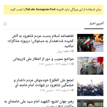
برای استفاده از این ویژگی باید افزونه
TieLabs Instagram Feed
را نصب کنید
آخرین اخبار
تفاهمنامه اسلام بدست مردم شاهرود به آتش
کشیده شد/هشدار به مسئولان! دریوزه مذاکرات
نباشید
3 هفته پیش
مواضع عجیب و دور از انتظار علی لاریجانی
۱۷ اسفند ۱۴۰۴ - ۸ مارس ۲۰۲۶
تجمع علی الطلوع خودجوش مردم داغدار و
خشمگین شاهرود در شهادت امام خامنه ای
۱۰ اسفند ۱۴۰۴ - ۱ مارس ۲۰۲۶
رهبر جهان تشیع، الشهید امام سید علی خامنه‌ای به
ملکوت اعلا پیوست