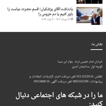
یادداشت/آقای پزشکیان! قسم حضرت عباست را
باور کنیم یا دم خروس را
۱۳ مرداد ۱۴۰۳ - ۳ اوت ۲۰۲۴
نشانی ما:
خیابان امام خمینی (ره) . بلوار ابن سینا
کوچه اول. ساختمان آجری
تلفکس: 32220116-023 تلفن دریافت اخبار، گزارشات، انتقادات و
پیشنهادات: 09033455399 تلفن دریافت آگهی: 09353868116
ما را در شبکه های اجتماعی دنبال
کنید: