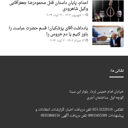
اعدام، پایان داستان قتل محمودرضا جعفرآقایی
وکیل شاهرودی
۱۰ شهریور ۱۴۰۳ - ۳۱ اوت ۲۰۲۴
یادداشت/آقای پزشکیان! قسم حضرت عباست را
باور کنیم یا دم خروس را
۱۳ مرداد ۱۴۰۳ - ۳ اوت ۲۰۲۴
نشانی ما:
خیابان امام خمینی (ره) . بلوار ابن سینا
کوچه اول. ساختمان آجری
تلفکس: 32220116-023 تلفن دریافت اخبار، گزارشات، انتقادات و
پیشنهادات: 09033455399 تلفن دریافت آگهی: 09353868116