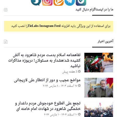
ما را در اینستاگرام دنبال کنید
برای استفاده از این ویژگی باید افزونه
TieLabs Instagram Feed
را نصب کنید
آخرین اخبار
تفاهمنامه اسلام بدست مردم شاهرود به آتش
کشیده شد/هشدار به مسئولان! دریوزه مذاکرات
نباشید
3 هفته پیش
مواضع عجیب و دور از انتظار علی لاریجانی
۱۷ اسفند ۱۴۰۴ - ۸ مارس ۲۰۲۶
تجمع علی الطلوع خودجوش مردم داغدار و
خشمگین شاهرود در شهادت امام خامنه ای
۱۰ اسفند ۱۴۰۴ - ۱ مارس ۲۰۲۶