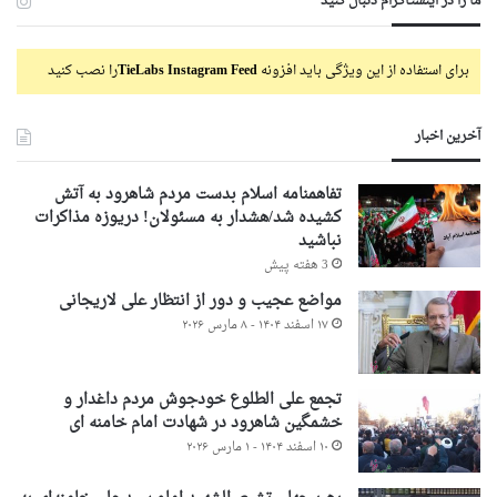
ما را در اینستاگرام دنبال کنید
برای استفاده از این ویژگی باید افزونه
TieLabs Instagram Feed
را نصب کنید
آخرین اخبار
تفاهمنامه اسلام بدست مردم شاهرود به آتش
کشیده شد/هشدار به مسئولان! دریوزه مذاکرات
نباشید
3 هفته پیش
مواضع عجیب و دور از انتظار علی لاریجانی
۱۷ اسفند ۱۴۰۴ - ۸ مارس ۲۰۲۶
تجمع علی الطلوع خودجوش مردم داغدار و
خشمگین شاهرود در شهادت امام خامنه ای
۱۰ اسفند ۱۴۰۴ - ۱ مارس ۲۰۲۶