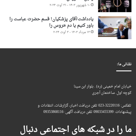
۱۰ شهریور ۱۴۰۳ - ۳۱ اوت ۲۰۲۴
یادداشت/آقای پزشکیان! قسم حضرت عباست را
باور کنیم یا دم خروس را
۱۳ مرداد ۱۴۰۳ - ۳ اوت ۲۰۲۴
نشانی ما:
خیابان امام خمینی (ره) . بلوار ابن سینا
کوچه اول. ساختمان آجری
تلفکس: 32220116-023 تلفن دریافت اخبار، گزارشات، انتقادات و
پیشنهادات: 09033455399 تلفن دریافت آگهی: 09353868116
ما را در شبکه های اجتماعی دنبال