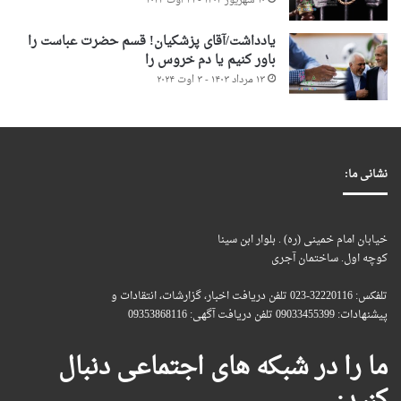
۱۰ شهریور ۱۴۰۳ - ۳۱ اوت ۲۰۲۴
یادداشت/آقای پزشکیان! قسم حضرت عباست را
باور کنیم یا دم خروس را
۱۳ مرداد ۱۴۰۳ - ۳ اوت ۲۰۲۴
نشانی ما:
خیابان امام خمینی (ره) . بلوار ابن سینا
کوچه اول. ساختمان آجری
تلفکس: 32220116-023 تلفن دریافت اخبار، گزارشات، انتقادات و
پیشنهادات: 09033455399 تلفن دریافت آگهی: 09353868116
ما را در شبکه های اجتماعی دنبال
کنید: