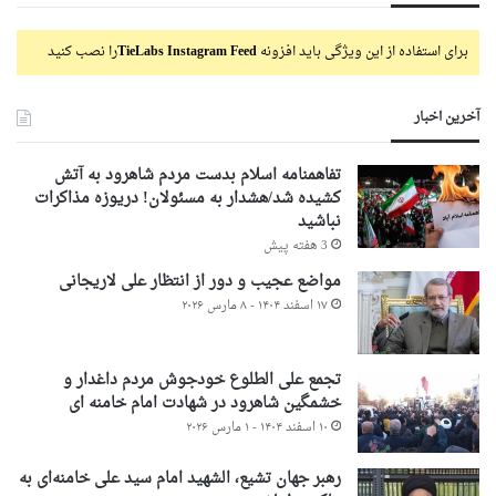
برای استفاده از این ویژگی باید افزونه
TieLabs Instagram Feed
را نصب کنید
آخرین اخبار
تفاهمنامه اسلام بدست مردم شاهرود به آتش
کشیده شد/هشدار به مسئولان! دریوزه مذاکرات
نباشید
3 هفته پیش
مواضع عجیب و دور از انتظار علی لاریجانی
۱۷ اسفند ۱۴۰۴ - ۸ مارس ۲۰۲۶
تجمع علی الطلوع خودجوش مردم داغدار و
خشمگین شاهرود در شهادت امام خامنه ای
۱۰ اسفند ۱۴۰۴ - ۱ مارس ۲۰۲۶
رهبر جهان تشیع، الشهید امام سید علی خامنه‌ای به