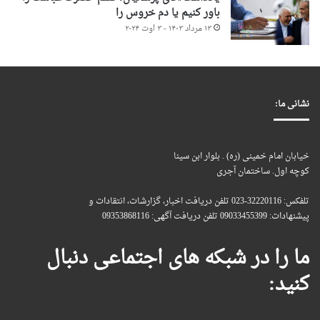
باور کنیم یا دم خروس را
۱۳ مرداد ۱۴۰۳ - ۳ اوت ۲۰۲۴
نشانی ما:
خیابان امام خمینی (ره) . بلوار ابن سینا
کوچه اول. ساختمان آجری
تلفکس: 32220116-023 تلفن دریافت اخبار، گزارشات، انتقادات و
پیشنهادات: 09033455399 تلفن دریافت آگهی: 09353868116
ما را در شبکه های اجتماعی دنبال
کنید: