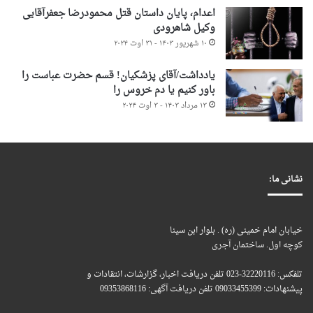
اعدام، پایان داستان قتل محمودرضا جعفرآقایی
وکیل شاهرودی
۱۰ شهریور ۱۴۰۳ - ۳۱ اوت ۲۰۲۴
یادداشت/آقای پزشکیان! قسم حضرت عباست را
باور کنیم یا دم خروس را
۱۳ مرداد ۱۴۰۳ - ۳ اوت ۲۰۲۴
نشانی ما:
خیابان امام خمینی (ره) . بلوار ابن سینا
کوچه اول. ساختمان آجری
تلفکس: 32220116-023 تلفن دریافت اخبار، گزارشات، انتقادات و
پیشنهادات: 09033455399 تلفن دریافت آگهی: 09353868116