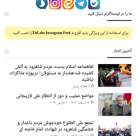
ما را در اینستاگرام دنبال کنید
برای استفاده از این ویژگی باید افزونه
TieLabs Instagram Feed
را نصب کنید
آخرین اخبار
تفاهمنامه اسلام بدست مردم شاهرود به آتش
کشیده شد/هشدار به مسئولان! دریوزه مذاکرات
نباشید
3 هفته پیش
مواضع عجیب و دور از انتظار علی لاریجانی
۱۷ اسفند ۱۴۰۴ - ۸ مارس ۲۰۲۶
تجمع علی الطلوع خودجوش مردم داغدار و
خشمگین شاهرود در شهادت امام خامنه ای