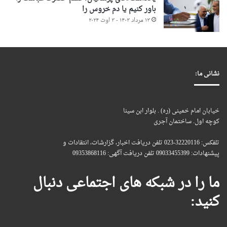
باور کنیم یا دم خروس را
۱۳ مرداد ۱۴۰۳ - ۳ اوت ۲۰۲۴
نشانی ما:
خیابان امام خمینی (ره) . بلوار ابن سینا
کوچه اول. ساختمان آجری
تلفکس: 32220116-023 تلفن دریافت اخبار، گزارشات، انتقادات و
پیشنهادات: 09033455399 تلفن دریافت آگهی: 09353868116
ما را در شبکه های اجتماعی دنبال
کنید: