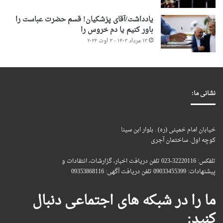
یادداشت/آقای پزشکیان! قسم حضرت عباست را
باور کنیم یا دم خروس را
۱۳ مرداد ۱۴۰۳ - ۳ اوت ۲۰۲۴
نشانی ما:
خیابان امام خمینی (ره) . بلوار ابن سینا
کوچه اول. ساختمان آجری
تلفکس: 32220116-023 تلفن دریافت اخبار، گزارشات، انتقادات و
پیشنهادات: 09033455399 تلفن دریافت آگهی: 09353868116
ما را در شبکه های اجتماعی دنبال
کنید: