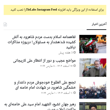
برای استفاده از این ویژگی باید افزونه
TieLabs Instagram Feed
را نصب کنید
آخرین اخبار
تفاهمنامه اسلام بدست مردم شاهرود به آتش
کشیده شد/هشدار به مسئولان! دریوزه مذاکرات
نباشید
3 هفته پیش
مواضع عجیب و دور از انتظار علی لاریجانی
۱۷ اسفند ۱۴۰۴ - ۸ مارس ۲۰۲۶
تجمع علی الطلوع خودجوش مردم داغدار و
خشمگین شاهرود در شهادت امام خامنه ای
۱۰ اسفند ۱۴۰۴ - ۱ مارس ۲۰۲۶
رهبر جهان تشیع، الشهید امام سید علی خامنه‌ای به
ملکوت اعلا پیوست