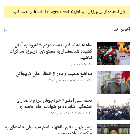
برای استفاده از این ویژگی باید افزونه
TieLabs Instagram Feed
را نصب کنید
آخرین اخبار
تفاهمنامه اسلام بدست مردم شاهرود به آتش
کشیده شد/هشدار به مسئولان! دریوزه مذاکرات
نباشید
3 هفته پیش
مواضع عجیب و دور از انتظار علی لاریجانی
۱۷ اسفند ۱۴۰۴ - ۸ مارس ۲۰۲۶
تجمع علی الطلوع خودجوش مردم داغدار و
خشمگین شاهرود در شهادت امام خامنه ای
۱۰ اسفند ۱۴۰۴ - ۱ مارس ۲۰۲۶
رهبر جهان تشیع، الشهید امام سید علی خامنه‌ای به
ملکوت اعلا پیوست