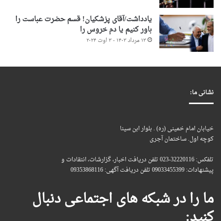
یادداشت/آقای پزشکیان! قسم حضرت عباست را
باور کنیم یا دم خروس را
۱۳ مرداد ۱۴۰۳ - ۳ اوت ۲۰۲۴
نشانی ما:
خیابان امام خمینی (ره) . بلوار ابن سینا
کوچه اول. ساختمان آجری
تلفکس: 32220116-023 تلفن دریافت اخبار، گزارشات، انتقادات و
پیشنهادات: 09033455399 تلفن دریافت آگهی: 09353868116
ما را در شبکه های اجتماعی دنبال
کنید: