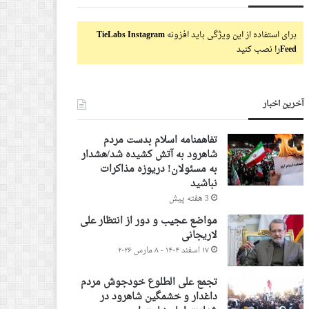
برای استفاده از این ویژگی باید افزونه
TieLabs Instagram
Feed
را نصب کنید
آخرین اخبار
تفاهمنامه اسلام بدست مردم
شاهرود به آتش کشیده شد/هشدار
به مسئولان! دریوزه مذاکرات
نباشید
3 هفته پیش
مواضع عجیب و دور از انتظار علی
لاریجانی
۱۷ اسفند ۱۴۰۴ - ۸ مارس ۲۰۲۶
تجمع علی الطلوع خودجوش مردم
داغدار و خشمگین شاهرود در