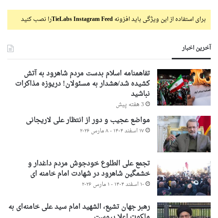
برای استفاده از این ویژگی باید افزونه
TieLabs Instagram Feed
را نصب کنید
آخرین اخبار
تفاهمنامه اسلام بدست مردم شاهرود به آتش
کشیده شد/هشدار به مسئولان! دریوزه مذاکرات
نباشید
3 هفته پیش
مواضع عجیب و دور از انتظار علی لاریجانی
۱۷ اسفند ۱۴۰۴ - ۸ مارس ۲۰۲۶
تجمع علی الطلوع خودجوش مردم داغدار و
خشمگین شاهرود در شهادت امام خامنه ای
۱۰ اسفند ۱۴۰۴ - ۱ مارس ۲۰۲۶
رهبر جهان تشیع، الشهید امام سید علی خامنه‌ای به
ملکوت اعلا پیوست