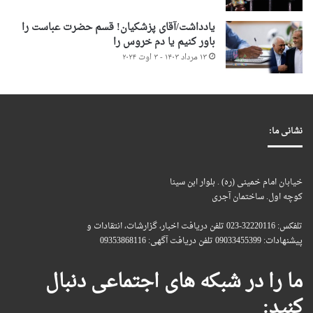
یادداشت/آقای پزشکیان! قسم حضرت عباست را
باور کنیم یا دم خروس را
۱۳ مرداد ۱۴۰۳ - ۳ اوت ۲۰۲۴
نشانی ما:
خیابان امام خمینی (ره) . بلوار ابن سینا
کوچه اول. ساختمان آجری
تلفکس: 32220116-023 تلفن دریافت اخبار، گزارشات، انتقادات و
پیشنهادات: 09033455399 تلفن دریافت آگهی: 09353868116
ما را در شبکه های اجتماعی دنبال
کنید: