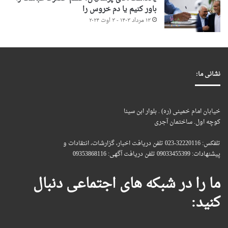
باور کنیم یا دم خروس را
۱۳ مرداد ۱۴۰۳ - ۳ اوت ۲۰۲۴
نشانی ما:
خیابان امام خمینی (ره) . بلوار ابن سینا
کوچه اول. ساختمان آجری
تلفکس: 32220116-023 تلفن دریافت اخبار، گزارشات، انتقادات و
پیشنهادات: 09033455399 تلفن دریافت آگهی: 09353868116
ما را در شبکه های اجتماعی دنبال
کنید: