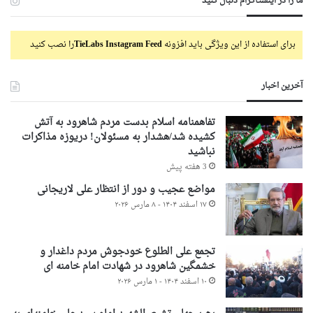
ما را در اینستاگرام دنبال کنید
برای استفاده از این ویژگی باید افزونه
TieLabs Instagram Feed
را نصب کنید
آخرین اخبار
تفاهمنامه اسلام بدست مردم شاهرود به آتش
کشیده شد/هشدار به مسئولان! دریوزه مذاکرات
نباشید
3 هفته پیش
مواضع عجیب و دور از انتظار علی لاریجانی
۱۷ اسفند ۱۴۰۴ - ۸ مارس ۲۰۲۶
تجمع علی الطلوع خودجوش مردم داغدار و
خشمگین شاهرود در شهادت امام خامنه ای
۱۰ اسفند ۱۴۰۴ - ۱ مارس ۲۰۲۶