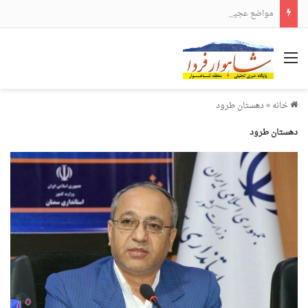
مواضع عجیب و دور از انتظار علی لاریجانی
منو
خانه
»
دهستان طرود
دهستان طرود