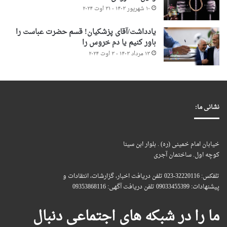
۱۰ شهریور ۱۴۰۳ - ۳۱ اوت ۲۰۲۴
یادداشت/آقای پزشکیان! قسم حضرت عباست را
باور کنیم یا دم خروس را
۱۳ مرداد ۱۴۰۳ - ۳ اوت ۲۰۲۴
نشانی ما:
خیابان امام خمینی (ره) . بلوار ابن سینا
کوچه اول. ساختمان آجری
تلفکس: 32220116-023 تلفن دریافت اخبار، گزارشات، انتقادات و
پیشنهادات: 09033455399 تلفن دریافت آگهی: 09353868116
ما را در شبکه های اجتماعی دنبال