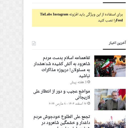
برای استفاده از این ویژگی باید افزونه
TieLabs Instagram
Feed
را نصب کنید
آخرین اخبار
تفاهمنامه اسلام بدست مردم
شاهرود به آتش کشیده شد/هشدار
به مسئولان! دریوزه مذاکرات
نباشید
3 هفته پیش
مواضع عجیب و دور از انتظار علی
لاریجانی
۱۷ اسفند ۱۴۰۴ - ۸ مارس ۲۰۲۶
تجمع علی الطلوع خودجوش مردم
داغدار و خشمگین شاهرود در