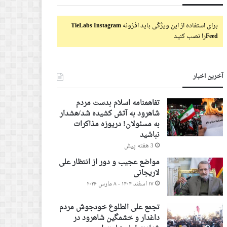
برای استفاده از این ویژگی باید افزونه
TieLabs Instagram
Feed
را نصب کنید
آخرین اخبار
تفاهمنامه اسلام بدست مردم
شاهرود به آتش کشیده شد/هشدار
به مسئولان! دریوزه مذاکرات
نباشید
3 هفته پیش
مواضع عجیب و دور از انتظار علی
لاریجانی
۱۷ اسفند ۱۴۰۴ - ۸ مارس ۲۰۲۶
تجمع علی الطلوع خودجوش مردم
داغدار و خشمگین شاهرود در