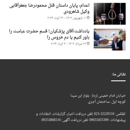
اعدام، پایان داستان قتل محمودرضا جعفرآقایی
وکیل شاهرودی
۱۰ شهریور ۱۴۰۳ - ۳۱ اوت ۲۰۲۴
یادداشت/آقای پزشکیان! قسم حضرت عباست را
باور کنیم یا دم خروس را
۱۳ مرداد ۱۴۰۳ - ۳ اوت ۲۰۲۴
نشانی ما:
خیابان امام خمینی (ره) . بلوار ابن سینا
کوچه اول. ساختمان آجری
تلفکس: 32220116-023 تلفن دریافت اخبار، گزارشات، انتقادات و
پیشنهادات: 09033455399 تلفن دریافت آگهی: 09353868116