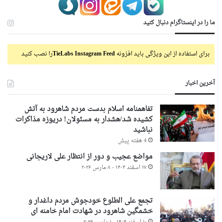
ما را در اینستاگرام دنبال کنید
برای استفاده از این ویژگی باید افزونه
TieLabs Instagram Feed
را نصب کنید
آخرین اخبار
تفاهمنامه اسلام بدست مردم شاهرود به آتش
کشیده شد/هشدار به مسئولان! دریوزه مذاکرات
نباشید
4 هفته پیش
مواضع عجیب و دور از انتظار علی لاریجانی
۱۷ اسفند ۱۴۰۴ - ۸ مارس ۲۰۲۶
تجمع علی الطلوع خودجوش مردم داغدار و
خشمگین شاهرود در شهادت امام خامنه ای