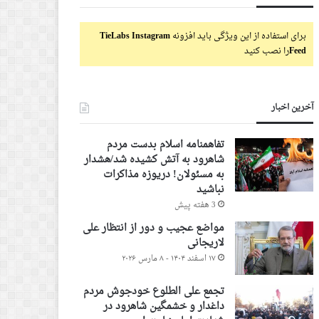
برای استفاده از این ویژگی باید افزونه
TieLabs Instagram
Feed
را نصب کنید
آخرین اخبار
تفاهمنامه اسلام بدست مردم
شاهرود به آتش کشیده شد/هشدار
به مسئولان! دریوزه مذاکرات
نباشید
3 هفته پیش
مواضع عجیب و دور از انتظار علی
لاریجانی
۱۷ اسفند ۱۴۰۴ - ۸ مارس ۲۰۲۶
تجمع علی الطلوع خودجوش مردم
داغدار و خشمگین شاهرود در