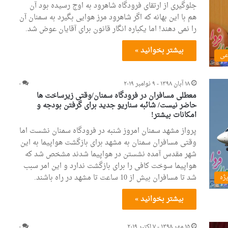
جلوگیری از ارتقای فرودگاه شاهرود به اوج رسیده بود آن
هم با این بهانه که اگر شاهرود مرز هوایی بگیرد به سمنان آن
را نمی دهند! اما یکباره انگار قانون برای آقایان عوض شد.
بیشتر بخوانید »
عی
۱۸ آبان ۱۳۹۸ - ۹ نوامبر ۲۰۱۹
۰
معطلی مسافران در فرودگاه سمنان/وقتی زیرساخت ها
حاضر نیست/ شائبه سناریو جدید برای گرفتن بودجه و
امکانات بیشتر!
پرواز مشهد سمنان امروز شنبه در فرودگاه سمنان نشست اما
وقتی مسافران سمنان به مشهد برای بازگشت هواپیما به این
شهر مقدس آمده نشستن در هواپیما شدند مشخص شد که
هواپیما سوخت کافی را برای بازگشت ندارد و این امر سبب
شد تا مسافران بیش از 10 ساعت تا مشهد در راه باشند.
یژه
بیشتر بخوانید »
۱۵ مهر ۱۳۹۸ - ۷ اکتبر ۲۰۱۹
۰