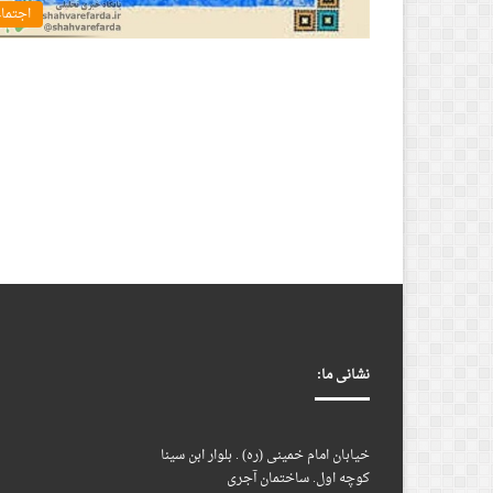
اجتما
نشانی ما:
خیابان امام خمینی (ره) . بلوار ابن سینا
کوچه اول. ساختمان آجری