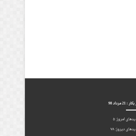
ر : 21 مرداد 98
یدهای امروز:
۵
یدهای دیروز:
۷۸