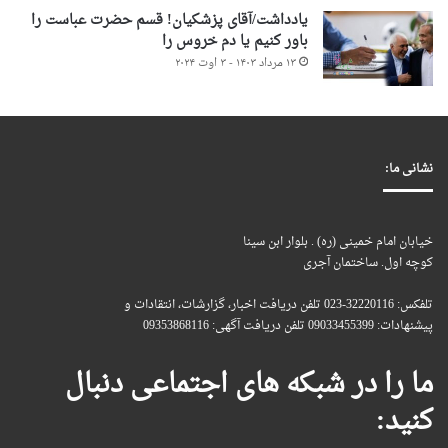
یادداشت/آقای پزشکیان! قسم حضرت عباست را
باور کنیم یا دم خروس را
۱۳ مرداد ۱۴۰۳ - ۳ اوت ۲۰۲۴
نشانی ما:
خیابان امام خمینی (ره) . بلوار ابن سینا
کوچه اول. ساختمان آجری
تلفکس: 32220116-023 تلفن دریافت اخبار، گزارشات، انتقادات و
پیشنهادات: 09033455399 تلفن دریافت آگهی: 09353868116
ما را در شبکه های اجتماعی دنبال
کنید: