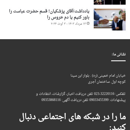
یادداشت/آقای پزشکیان! قسم حضرت عباست را
باور کنیم یا دم خروس را
۱۳ مرداد ۱۴۰۳ - ۳ اوت ۲۰۲۴
نشانی ما:
خیابان امام خمینی (ره) . بلوار ابن سینا
کوچه اول. ساختمان آجری
تلفکس: 32220116-023 تلفن دریافت اخبار، گزارشات، انتقادات و
پیشنهادات: 09033455399 تلفن دریافت آگهی: 09353868116
ما را در شبکه های اجتماعی دنبال
کنید: