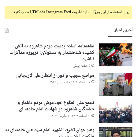
برای استفاده از این ویژگی باید افزونه
TieLabs Instagram Feed
را نصب کنید
آخرین اخبار
تفاهمنامه اسلام بدست مردم شاهرود به آتش
کشیده شد/هشدار به مسئولان! دریوزه مذاکرات
نباشید
3 هفته پیش
مواضع عجیب و دور از انتظار علی لاریجانی
۱۷ اسفند ۱۴۰۴ - ۸ مارس ۲۰۲۶
تجمع علی الطلوع خودجوش مردم داغدار و
خشمگین شاهرود در شهادت امام خامنه ای
۱۰ اسفند ۱۴۰۴ - ۱ مارس ۲۰۲۶
رهبر جهان تشیع، الشهید امام سید علی خامنه‌ای به
ملکوت اعلا پیوست