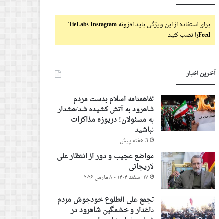
برای استفاده از این ویژگی باید افزونه
TieLabs Instagram
Feed
را نصب کنید
آخرین اخبار
تفاهمنامه اسلام بدست مردم
شاهرود به آتش کشیده شد/هشدار
به مسئولان! دریوزه مذاکرات
نباشید
3 هفته پیش
مواضع عجیب و دور از انتظار علی
لاریجانی
۱۷ اسفند ۱۴۰۴ - ۸ مارس ۲۰۲۶
تجمع علی الطلوع خودجوش مردم
داغدار و خشمگین شاهرود در