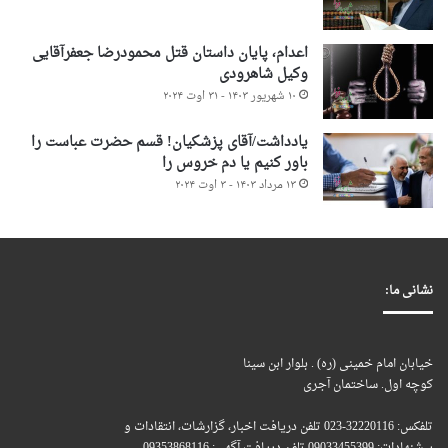
اعدام، پایان داستان قتل محمودرضا جعفرآقایی
وکیل شاهرودی
۱۰ شهریور ۱۴۰۳ - ۳۱ اوت ۲۰۲۴
یادداشت/آقای پزشکیان! قسم حضرت عباست را
باور کنیم یا دم خروس را
۱۳ مرداد ۱۴۰۳ - ۳ اوت ۲۰۲۴
نشانی ما:
خیابان امام خمینی (ره) . بلوار ابن سینا
کوچه اول. ساختمان آجری
تلفکس: 32220116-023 تلفن دریافت اخبار، گزارشات، انتقادات و
پیشنهادات: 09033455399 تلفن دریافت آگهی: 09353868116