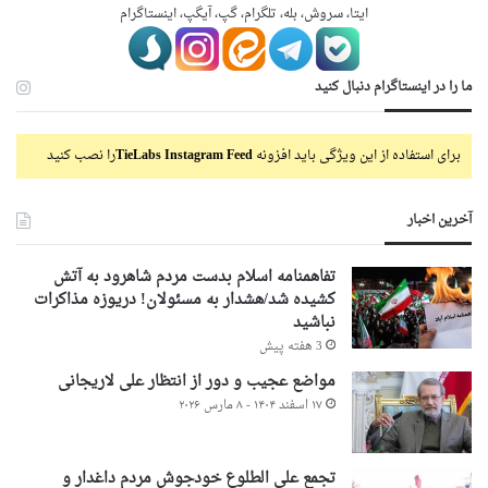
ایتا، سروش، بله، تلگرام، گپ، آیگپ، اینستاگرام
ما را در اینستاگرام دنبال کنید
برای استفاده از این ویژگی باید افزونه
TieLabs Instagram Feed
را نصب کنید
آخرین اخبار
تفاهمنامه اسلام بدست مردم شاهرود به آتش
کشیده شد/هشدار به مسئولان! دریوزه مذاکرات
نباشید
3 هفته پیش
مواضع عجیب و دور از انتظار علی لاریجانی
۱۷ اسفند ۱۴۰۴ - ۸ مارس ۲۰۲۶
تجمع علی الطلوع خودجوش مردم داغدار و