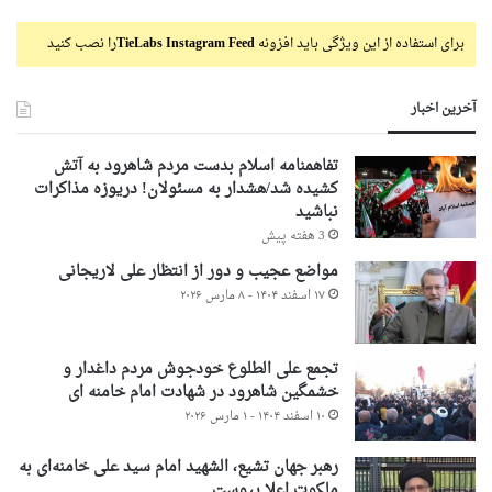
برای استفاده از این ویژگی باید افزونه
TieLabs Instagram Feed
را نصب کنید
آخرین اخبار
تفاهمنامه اسلام بدست مردم شاهرود به آتش
کشیده شد/هشدار به مسئولان! دریوزه مذاکرات
نباشید
3 هفته پیش
مواضع عجیب و دور از انتظار علی لاریجانی
۱۷ اسفند ۱۴۰۴ - ۸ مارس ۲۰۲۶
تجمع علی الطلوع خودجوش مردم داغدار و
خشمگین شاهرود در شهادت امام خامنه ای
۱۰ اسفند ۱۴۰۴ - ۱ مارس ۲۰۲۶
رهبر جهان تشیع، الشهید امام سید علی خامنه‌ای به
ملکوت اعلا پیوست