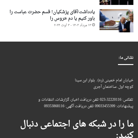
یادداشت/آقای پزشکیان! قسم حضرت عباست را
باور کنیم یا دم خروس را
۱۳ مرداد ۱۴۰۳ - ۳ اوت ۲۰۲۴
نشانی ما:
خیابان امام خمینی (ره) . بلوار ابن سینا
کوچه اول. ساختمان آجری
تلفکس: 32220116-023 تلفن دریافت اخبار، گزارشات، انتقادات و
پیشنهادات: 09033455399 تلفن دریافت آگهی: 09353868116
ما را در شبکه های اجتماعی دنبال
کنید: