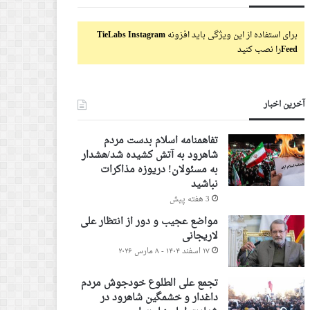
برای استفاده از این ویژگی باید افزونه
TieLabs Instagram
Feed
را نصب کنید
آخرین اخبار
تفاهمنامه اسلام بدست مردم
شاهرود به آتش کشیده شد/هشدار
به مسئولان! دریوزه مذاکرات
نباشید
3 هفته پیش
مواضع عجیب و دور از انتظار علی
لاریجانی
۱۷ اسفند ۱۴۰۴ - ۸ مارس ۲۰۲۶
تجمع علی الطلوع خودجوش مردم
داغدار و خشمگین شاهرود در