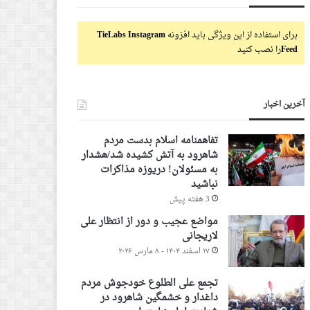
برای استفاده از این ویژگی باید افزونه
TieLabs Instagram
Feed
را نصب کنید
آخرین اخبار
تفاهمنامه اسلام بدست مردم
شاهرود به آتش کشیده شد/هشدار
به مسئولان! دریوزه مذاکرات
نباشید
3 هفته پیش
مواضع عجیب و دور از انتظار علی
لاریجانی
۱۷ اسفند ۱۴۰۴ - ۸ مارس ۲۰۲۶
تجمع علی الطلوع خودجوش مردم
داغدار و خشمگین شاهرود در