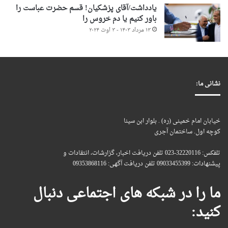
یادداشت/آقای پزشکیان! قسم حضرت عباست را
باور کنیم یا دم خروس را
۱۳ مرداد ۱۴۰۳ - ۳ اوت ۲۰۲۴
نشانی ما:
خیابان امام خمینی (ره) . بلوار ابن سینا
کوچه اول. ساختمان آجری
تلفکس: 32220116-023 تلفن دریافت اخبار، گزارشات، انتقادات و
پیشنهادات: 09033455399 تلفن دریافت آگهی: 09353868116
ما را در شبکه های اجتماعی دنبال
کنید: