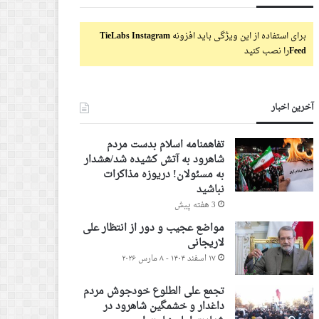
برای استفاده از این ویژگی باید افزونه
TieLabs Instagram
Feed
را نصب کنید
آخرین اخبار
تفاهمنامه اسلام بدست مردم
شاهرود به آتش کشیده شد/هشدار
به مسئولان! دریوزه مذاکرات
نباشید
3 هفته پیش
مواضع عجیب و دور از انتظار علی
لاریجانی
۱۷ اسفند ۱۴۰۴ - ۸ مارس ۲۰۲۶
تجمع علی الطلوع خودجوش مردم
داغدار و خشمگین شاهرود در