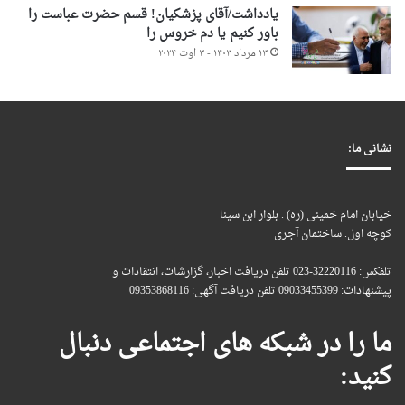
یادداشت/آقای پزشکیان! قسم حضرت عباست را
باور کنیم یا دم خروس را
۱۳ مرداد ۱۴۰۳ - ۳ اوت ۲۰۲۴
نشانی ما:
خیابان امام خمینی (ره) . بلوار ابن سینا
کوچه اول. ساختمان آجری
تلفکس: 32220116-023 تلفن دریافت اخبار، گزارشات، انتقادات و
پیشنهادات: 09033455399 تلفن دریافت آگهی: 09353868116
ما را در شبکه های اجتماعی دنبال
کنید: