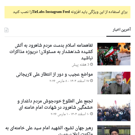
برای استفاده از این ویژگی باید افزونه
TieLabs Instagram Feed
را نصب کنید
آخرین اخبار
تفاهمنامه اسلام بدست مردم شاهرود به آتش
کشیده شد/هشدار به مسئولان! دریوزه مذاکرات
نباشید
3 هفته پیش
مواضع عجیب و دور از انتظار علی لاریجانی
۱۷ اسفند ۱۴۰۴ - ۸ مارس ۲۰۲۶
تجمع علی الطلوع خودجوش مردم داغدار و
خشمگین شاهرود در شهادت امام خامنه ای
۱۰ اسفند ۱۴۰۴ - ۱ مارس ۲۰۲۶
رهبر جهان تشیع، الشهید امام سید علی خامنه‌ای به
ملکوت اعلا پیوست