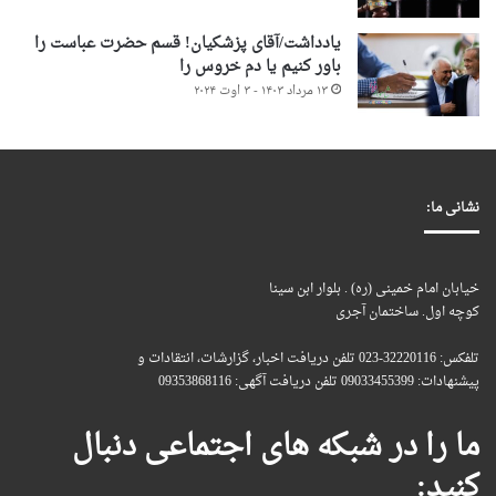
یادداشت/آقای پزشکیان! قسم حضرت عباست را
باور کنیم یا دم خروس را
۱۳ مرداد ۱۴۰۳ - ۳ اوت ۲۰۲۴
نشانی ما:
خیابان امام خمینی (ره) . بلوار ابن سینا
کوچه اول. ساختمان آجری
تلفکس: 32220116-023 تلفن دریافت اخبار، گزارشات، انتقادات و
پیشنهادات: 09033455399 تلفن دریافت آگهی: 09353868116
ما را در شبکه های اجتماعی دنبال
کنید: