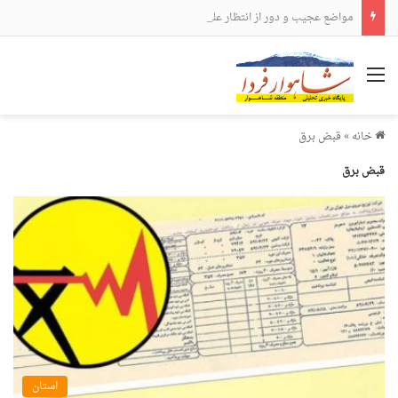
مواضع عجیب و دور از انتظار علی لاریجانی
منو
خانه
»
قبض برق
قبض برق
استان