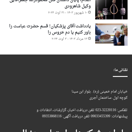
اعدام، پایان داستان قتل محمودرضا جعفرآقایی
وکیل شاهرودی
۱۰ شهریور ۱۴۰۳ - ۳۱ اوت ۲۰۲۴
یادداشت/آقای پزشکیان! قسم حضرت عباست را
باور کنیم یا دم خروس را
۱۳ مرداد ۱۴۰۳ - ۳ اوت ۲۰۲۴
نشانی ما:
خیابان امام خمینی (ره) . بلوار ابن سینا
کوچه اول. ساختمان آجری
تلفکس: 32220116-023 تلفن دریافت اخبار، گزارشات، انتقادات و
پیشنهادات: 09033455399 تلفن دریافت آگهی: 09353868116