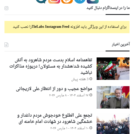
ما را در اینستاگرام دنبال کنید
برای استفاده از این ویژگی باید افزونه
TieLabs Instagram Feed
را نصب کنید
آخرین اخبار
تفاهمنامه اسلام بدست مردم شاهرود به آتش
کشیده شد/هشدار به مسئولان! دریوزه مذاکرات
نباشید
3 هفته پیش
مواضع عجیب و دور از انتظار علی لاریجانی
۱۷ اسفند ۱۴۰۴ - ۸ مارس ۲۰۲۶
تجمع علی الطلوع خودجوش مردم داغدار و
خشمگین شاهرود در شهادت امام خامنه ای
۱۰ اسفند ۱۴۰۴ - ۱ مارس ۲۰۲۶