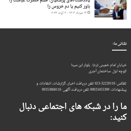
یادداشت/آقای پزشکیان! قسم حضرت عباست را
باور کنیم یا دم خروس را
۱۳ مرداد ۱۴۰۳ - ۳ اوت ۲۰۲۴
نشانی ما:
خیابان امام خمینی (ره) . بلوار ابن سینا
کوچه اول. ساختمان آجری
تلفکس: 32220116-023 تلفن دریافت اخبار، گزارشات، انتقادات و
پیشنهادات: 09033455399 تلفن دریافت آگهی: 09353868116
ما را در شبکه های اجتماعی دنبال
کنید: