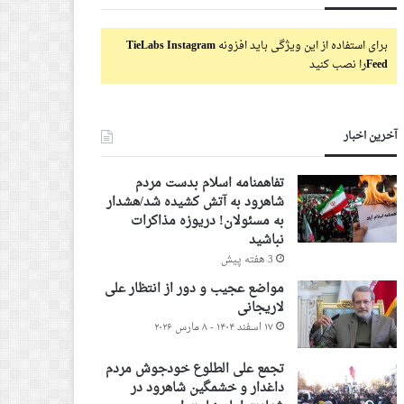
برای استفاده از این ویژگی باید افزونه
TieLabs Instagram
Feed
را نصب کنید
آخرین اخبار
تفاهمنامه اسلام بدست مردم
شاهرود به آتش کشیده شد/هشدار
به مسئولان! دریوزه مذاکرات
نباشید
3 هفته پیش
مواضع عجیب و دور از انتظار علی
لاریجانی
۱۷ اسفند ۱۴۰۴ - ۸ مارس ۲۰۲۶
تجمع علی الطلوع خودجوش مردم
داغدار و خشمگین شاهرود در