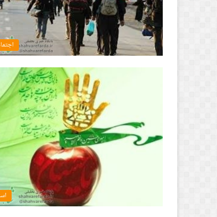
اجتما
است