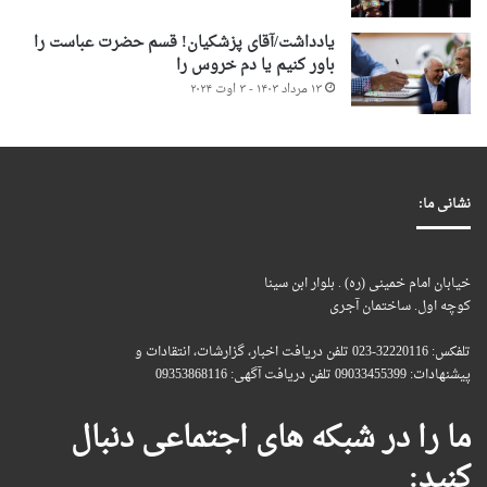
یادداشت/آقای پزشکیان! قسم حضرت عباست را
باور کنیم یا دم خروس را
۱۳ مرداد ۱۴۰۳ - ۳ اوت ۲۰۲۴
نشانی ما:
خیابان امام خمینی (ره) . بلوار ابن سینا
کوچه اول. ساختمان آجری
تلفکس: 32220116-023 تلفن دریافت اخبار، گزارشات، انتقادات و
پیشنهادات: 09033455399 تلفن دریافت آگهی: 09353868116
ما را در شبکه های اجتماعی دنبال
کنید: