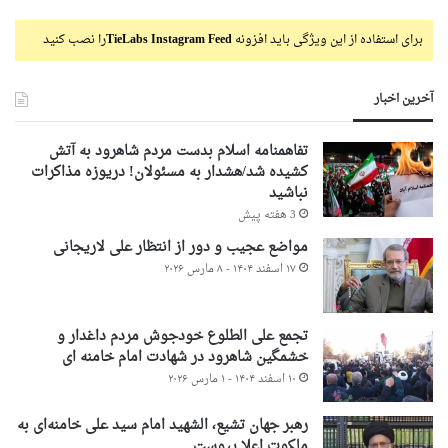
برای استفاده از این ویژگی باید افزونه
TieLabs Instagram Feed
را نصب کنید
آخرین اخبار
تفاهمنامه اسلام بدست مردم شاهرود به آتش
کشیده شد/هشدار به مسئولان! دریوزه مذاکرات
نباشید
3 هفته پیش
مواضع عجیب و دور از انتظار علی لاریجانی
۱۷ اسفند ۱۴۰۴ - ۸ مارس ۲۰۲۶
تجمع علی الطلوع خودجوش مردم داغدار و
خشمگین شاهرود در شهادت امام خامنه ای
۱۰ اسفند ۱۴۰۴ - ۱ مارس ۲۰۲۶
رهبر جهان تشیع، الشهید امام سید علی خامنه‌ای به
ملکوت اعلا پیوست