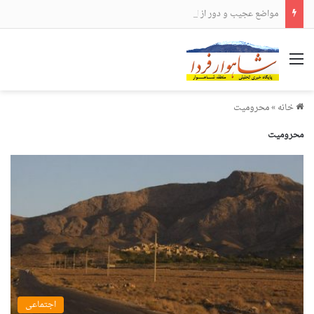
مواضع عجیب و دور از انتظار علی لاریجانی
منو
خانه
»
محرومیت
محرومیت
اجتماعی